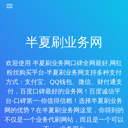
半夏刷业务网
欢迎使用 半夏刷业务网口碑全网最好,网红
粉丝购买平台-半夏刷业务网支持多种支付
方式：支付宝、QQ钱包、微信、财付通支
付，百度口碑最好的业务网！百度诚信平
台-口碑第一-你值得信赖！选择半夏刷业务
网的优势？在半夏刷业务网这里，你得到的
不仅是一个业务代刷网站，而且是一个可以