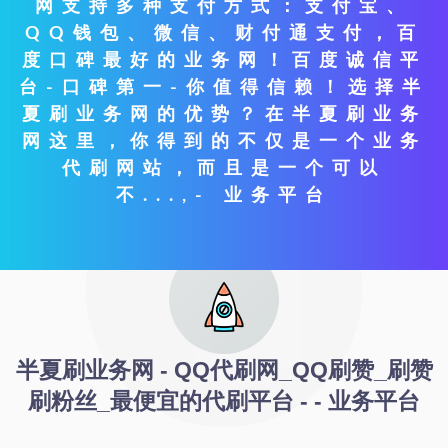
网支持多种支付方式：支付宝、
QQ钱包、微信、财付通支付，百
度口碑最好的业务网！百度诚信平
台-口碑第一-你值得信赖！选择半
夏刷业务网的优势？在半夏刷业务
网这里，你得到的不仅是一个业务
代刷网站，而且是一个可以
不...,- 业务平台
半夏刷业务网 - QQ代刷网_QQ刷赞_刷赞
刷粉丝_最便宜的代刷平台 - - 业务平台