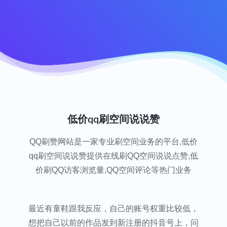
低价qq刷空间说说赞
QQ刷赞网站是一家专业刷空间业务的平台,低价
qq刷空间说说赞提供在线刷QQ空间说说点赞,低
价刷QQ访客浏览量,QQ空间评论等热门业务
最近有童鞋跟我反应，自己的账号权重比较低，
想把自己以前的作品发到新注册的抖音号上，问