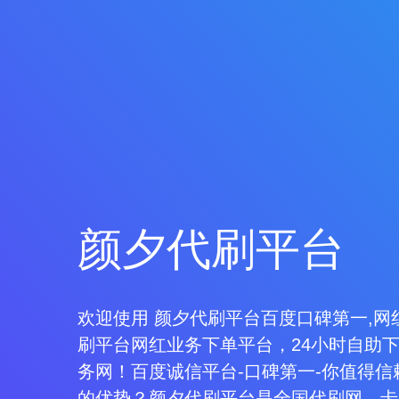
颜夕代刷平台
欢迎使用 颜夕代刷平台百度口碑第一,网
刷平台网红业务下单平台，24小时自助
务网！百度诚信平台-口碑第一-你值得
的优势？颜夕代刷平台是全国代刷网、卡