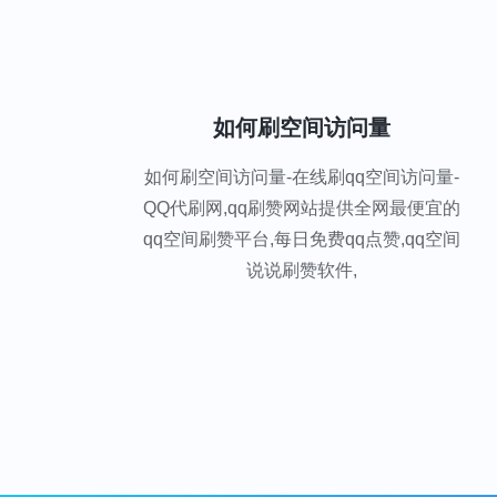
如何刷空间访问量
如何刷空间访问量-在线刷qq空间访问量-
QQ代刷网,qq刷赞网站提供全网最便宜的
qq空间刷赞平台,每日免费qq点赞,qq空间
说说刷赞软件,