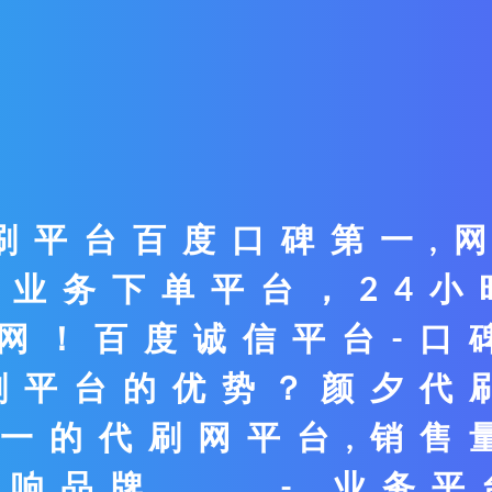
刷平台百度口碑第一,
红业务下单平台，24小
网！百度诚信平台-口
刷平台的优势？颜夕代
一的代刷网平台,销售
响品牌,...,- 业务