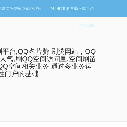
代刷网免费领空间说说赞
24小时业务自助下单平台
大黑代刷
平台,QQ名片赞,刷赞网站，QQ
人气,刷QQ空间访问量,空间刷留
QQ空间相关业务,通过多业务运
性门户的基础