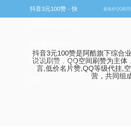
抖音3元100赞 - 快
超低价QQ刷
手刷双击,qq代刷
网梓豪代刷网,代
抖音3元100赞是阿酷旗下综合
说说刷赞，QQ空间刷赞为主体，
刷快手粉丝网站超
言,低价名片赞,QQ等级代挂
营，共同组
低价