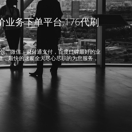
价业务下单平台,176代刷
Q钱包、微信、财付通支付，百度口碑最好的业
水准，最快的速度全天尽心尽职的为您服务，