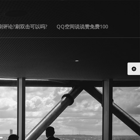
刷评论?刷双击可以吗?
QQ空间说说赞免费100